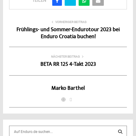
TEILEN
VORHERIGER BEITRAG
Frühlings- und Sommer-Endurotour 2023 bei
Enduro Croatia buchen!
NÄCHSTER BEITRAG
BETA RR 125 4-Takt 2023
Marko Barthel
S
e