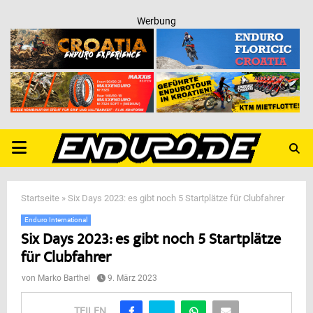
Werbung
PRIMARY
MENU
Startseite
»
Six Days 2023: es gibt noch 5 Startplätze für Clubfahrer
Enduro International
Six Days 2023: es gibt noch 5 Startplätze
für Clubfahrer
von
Marko Barthel
9. März 2023
TEILEN