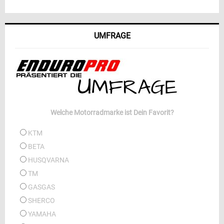
UMFRAGE
Welche Motorradmarke ist Dein Favorit?
KTM
BETA
HUSQVARNA
TM
GASGAS
SHERCO
YAMAHA