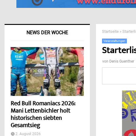
Startseite
»
Starter
NEWS DER WOCHE
Veranstaltungen
Starterl
von
Denis Guenther
Red Bull Romaniacs 2026:
Mani Lettenbichler holt
historischen siebten
Gesamtsieg
2. August 2026