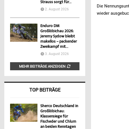
Strauss sorgt für...
Die Nennungsunte
2. August 2026
wieder ausgebuc
Enduro DM
Großlöbichau 2026:
Jeremy Sydow bleibt
makellos – packender
Zweikampf mit...
3. August 2026
MEHR BEITRÄGE ANZEIGEN
TOP BEITRÄGE
Sherco Deutschland in
Großlöbichau:
Klassensiege für
Fischeder und Chlum
an beiden Renntagen