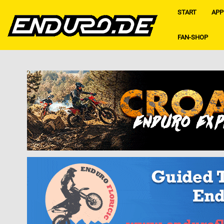
START
APP
FAN-SHOP