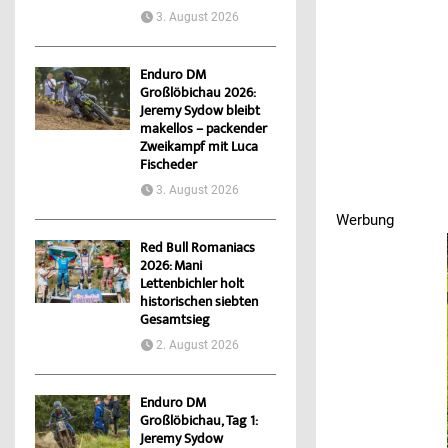
3. August 2026
Enduro DM
Großlöbichau 2026:
Jeremy Sydow bleibt
makellos – packender
Zweikampf mit Luca
Fischeder
3. August 2026
Werbung
Red Bull Romaniacs
2026: Mani
Lettenbichler holt
historischen siebten
Gesamtsieg
2. August 2026
Enduro DM
Großlöbichau, Tag 1:
Jeremy Sydow