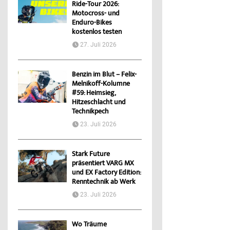
Ride-Tour 2026:
Motocross- und
Enduro-Bikes
kostenlos testen
27. Juli 2026
Benzin im Blut – Felix-
Melnikoff-Kolumne
#59: Heimsieg,
Hitzeschlacht und
Technikpech
23. Juli 2026
Stark Future
präsentiert VARG MX
und EX Factory Edition:
Renntechnik ab Werk
23. Juli 2026
Wo Träume