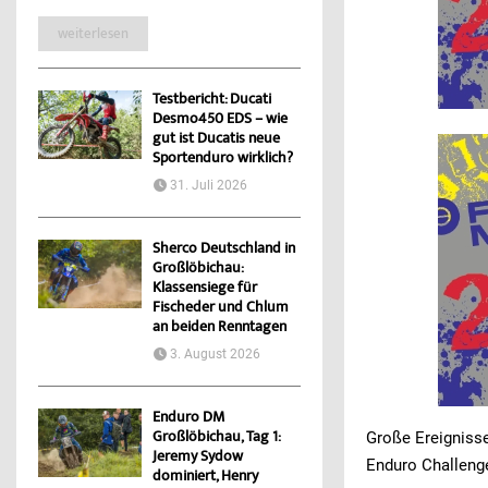
weiterlesen
Testbericht: Ducati
Desmo450 EDS – wie
gut ist Ducatis neue
Sportenduro wirklich?
31. Juli 2026
Sherco Deutschland in
Großlöbichau:
Klassensiege für
Fischeder und Chlum
an beiden Renntagen
3. August 2026
Enduro DM
Großlöbichau, Tag 1:
Große Ereignisse
Jeremy Sydow
Enduro Challeng
dominiert, Henry