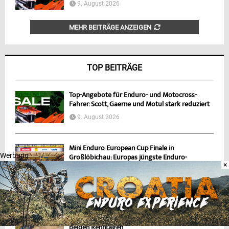
9. August 2026
MEHR BEITRÄGE ANZEIGEN
TOP BEITRÄGE
Top-Angebote für Enduro- und Motocross-
Fahrer: Scott, Gaerne und Motul stark reduziert
9. August 2026
Mini Enduro European Cup Finale in
Werbung
Großlöbichau: Europas jüngste Enduro-
×
Champions gekürt
9. August 2026
Sherco Deutschland in Großlöbichau:
Klassensiege für Fischeder und Chlum an
beiden Renntagen