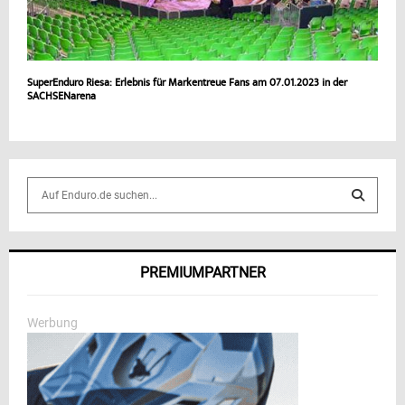
SuperEnduro Riesa: Erlebnis für Markentreue Fans am 07.01.2023 in der
SACHSENarena
S
e
a
S
r
c
E
PREMIUMPARTNER
h
f
A
o
Werbung
r
R
:
C