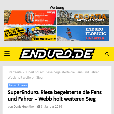
Werbung
PRIMARY
MENU
Startseite
»
SuperEnduro: Riesa begeisterte die Fans und Fahrer –
Webb holt weiteren Sieg
Enduro Extreme
SuperEnduro: Riesa begeisterte die Fans
und Fahrer – Webb holt weiteren Sieg
von
Denis Guenther
3. Januar 2016