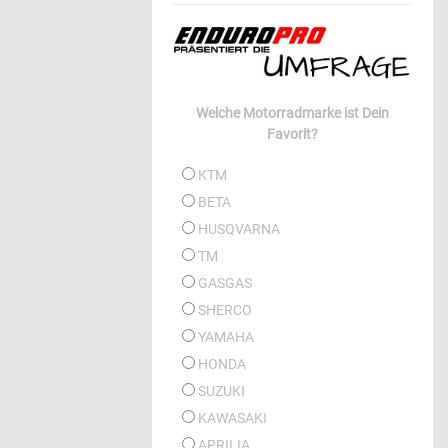
Welche Motorradmarke ist Dein
Favorit?
KTM
BETA
HUSQVARNA
TM
GASGAS
SHERCO
YAMAHA
HONDA
SUZUKI
KAWASAKI
APRILIA