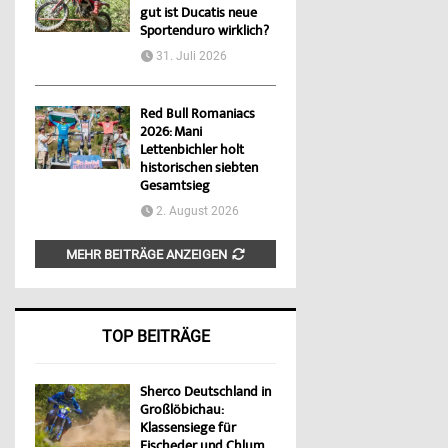
gut ist Ducatis neue
Sportenduro wirklich?
31. Juli 2026
Red Bull Romaniacs
2026: Mani
Lettenbichler holt
historischen siebten
Gesamtsieg
2. August 2026
MEHR BEITRÄGE ANZEIGEN
TOP BEITRÄGE
Sherco Deutschland in
Großlöbichau:
Klassensiege für
Fischeder und Chlum