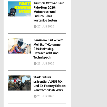
Triumph Offroad Test-
Ride-Tour 2026:
Motocross- und
Enduro-Bikes
kostenlos testen
27. Juli 2026
Benzin im Blut – Felix-
Melnikoff-Kolumne
#59: Heimsieg,
Hitzeschlacht und
Technikpech
23. Juli 2026
Stark Future
präsentiert VARG MX
und EX Factory Edition:
Renntechnik ab Werk
23. Juli 2026