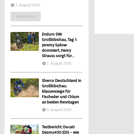
3. August 2026
weiterlesen
Enduro DM
Großlöbichau, Tag 1:
Jeremy Sydow
dominiert, Henry
Strauss sorgt für...
2. August 2026
Sherco Deutschland in
Großlöbichau:
Klassensiege für
Fischeder und Chlum
an beiden Renntagen
3. August 2026
Testbericht: Ducati
Desmo450 EDS – wie