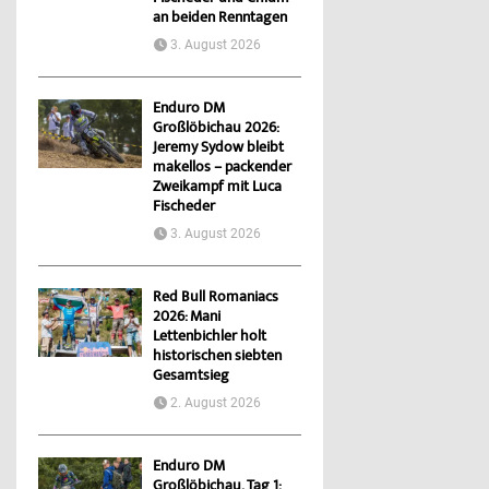
an beiden Renntagen
3. August 2026
Enduro DM
Großlöbichau 2026:
Jeremy Sydow bleibt
makellos – packender
Zweikampf mit Luca
Fischeder
3. August 2026
Red Bull Romaniacs
2026: Mani
Lettenbichler holt
historischen siebten
Gesamtsieg
2. August 2026
Enduro DM
Großlöbichau, Tag 1: