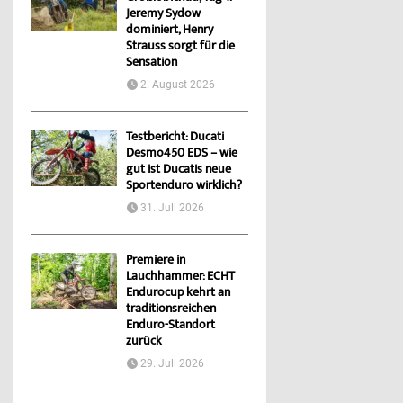
Jeremy Sydow
dominiert, Henry
Strauss sorgt für die
Sensation
2. August 2026
Testbericht: Ducati
Desmo450 EDS – wie
gut ist Ducatis neue
Sportenduro wirklich?
31. Juli 2026
Premiere in
Lauchhammer: ECHT
Endurocup kehrt an
traditionsreichen
Enduro-Standort
zurück
29. Juli 2026