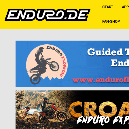
START
APP
FAN-SHOP