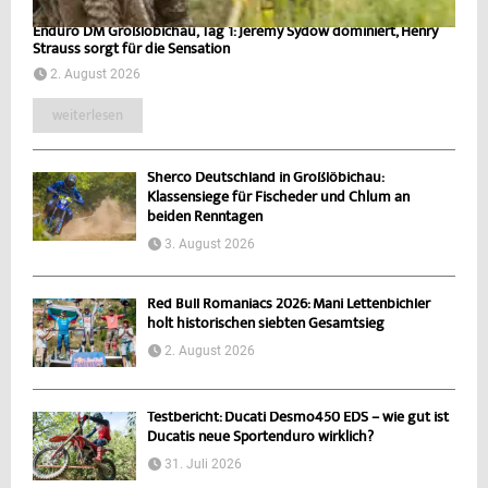
Enduro DM Großlöbichau, Tag 1: Jeremy Sydow dominiert, Henry
Strauss sorgt für die Sensation
2. August 2026
weiterlesen
Sherco Deutschland in Großlöbichau:
Klassensiege für Fischeder und Chlum an
beiden Renntagen
3. August 2026
Red Bull Romaniacs 2026: Mani Lettenbichler
holt historischen siebten Gesamtsieg
2. August 2026
Testbericht: Ducati Desmo450 EDS – wie gut ist
Ducatis neue Sportenduro wirklich?
31. Juli 2026