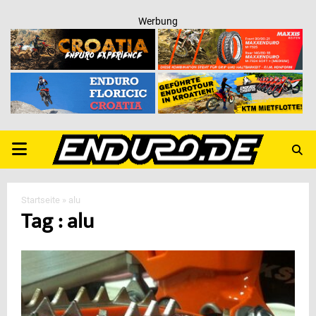
Werbung
PRIMARY
MENU
Startseite
»
alu
Tag : alu