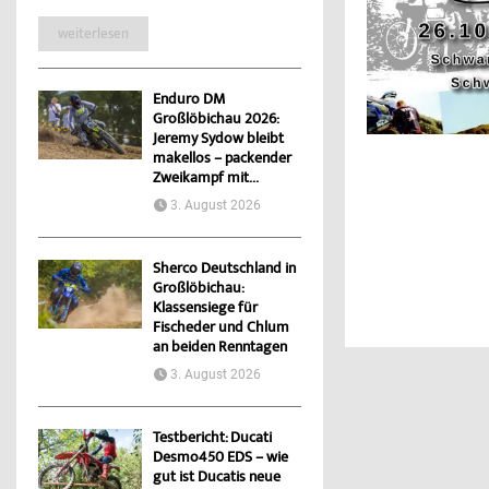
weiterlesen
Enduro DM
Großlöbichau 2026:
Jeremy Sydow bleibt
makellos – packender
Zweikampf mit...
3. August 2026
Sherco Deutschland in
Großlöbichau:
Klassensiege für
Fischeder und Chlum
an beiden Renntagen
3. August 2026
Testbericht: Ducati
Desmo450 EDS – wie
gut ist Ducatis neue