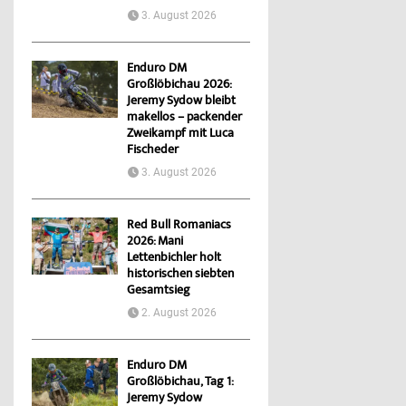
3. August 2026
Enduro DM
Großlöbichau 2026:
Jeremy Sydow bleibt
makellos – packender
Zweikampf mit Luca
Fischeder
3. August 2026
Red Bull Romaniacs
2026: Mani
Lettenbichler holt
historischen siebten
Gesamtsieg
2. August 2026
Enduro DM
Großlöbichau, Tag 1:
Jeremy Sydow