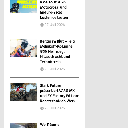
Ride-Tour 2026:
Motocross- und
Enduro-Bikes
kostenlos testen
27. Juli 2026
Benzin im Blut – Felix-
Melnikoff-Kolumne
#59: Heimsieg,
Hitzeschlacht und
Technikpech
23. Juli 2026
Stark Future
präsentiert VARG MX
und EX Factory Edition:
Renntechnik ab Werk
23. Juli 2026
Wo Träume