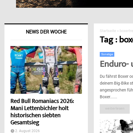
Startseite
»
boxertr
NEWS DER WOCHE
Tag : box
Sonstige
Enduro- 
Du fährst Boxer o
deinem Big-Bike st
angesprochen fühl
Boxer......
Red Bull Romaniacs 2026:
Mani Lettenbichler holt
weiterlesen
historischen siebten
Gesamtsieg
2. August 2026