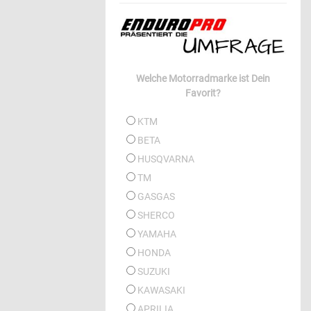
Welche Motorradmarke ist Dein
Favorit?
KTM
BETA
HUSQVARNA
TM
GASGAS
SHERCO
YAMAHA
HONDA
SUZUKI
KAWASAKI
APRILIA