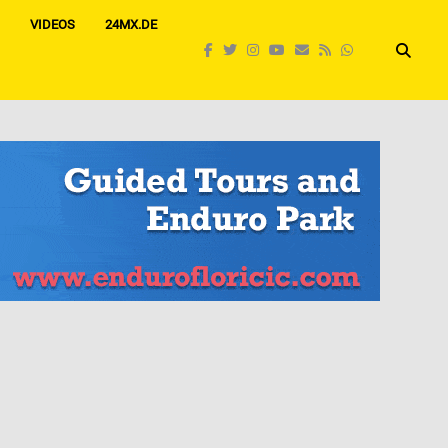
VIDEOS
24MX.DE