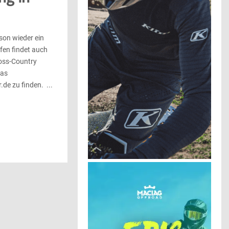
son wieder ein
fen findet auch
ross-Country
das
e zu finden. ...