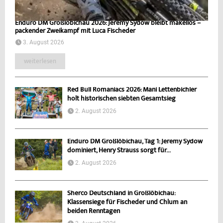
Enduro DM Großlöbichau 2026: Jeremy Sydow bleibt makellos –
packender Zweikampf mit Luca Fischeder
3. August 2026
weiterlesen
Red Bull Romaniacs 2026: Mani Lettenbichler
holt historischen siebten Gesamtsieg
2. August 2026
Enduro DM Großlöbichau, Tag 1: Jeremy Sydow
dominiert, Henry Strauss sorgt für...
2. August 2026
Sherco Deutschland in Großlöbichau:
Klassensiege für Fischeder und Chlum an
beiden Renntagen