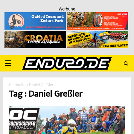
Werbung
PRIMARY
MENU
Startseite
»
Daniel Greßler
Tag : Daniel Greßler