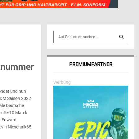
S
e
a
S
r
c
E
rtnummer
PREMIUMPARTNER
h
f
A
o
Werbung
r
R
endet und nun
:
-DM Saison 2022
C
nale Deutsche
H
müller10 Marek
8 Edward
vin Nieschalk65