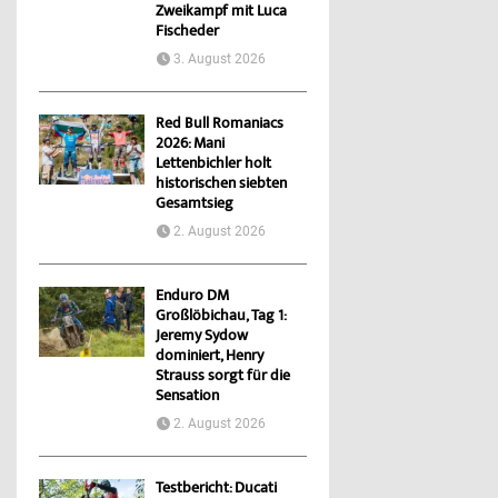
Zweikampf mit Luca
Fischeder
3. August 2026
Red Bull Romaniacs
2026: Mani
Lettenbichler holt
historischen siebten
Gesamtsieg
2. August 2026
Enduro DM
Großlöbichau, Tag 1:
Jeremy Sydow
dominiert, Henry
Strauss sorgt für die
Sensation
2. August 2026
Testbericht: Ducati