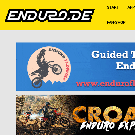
START
APP
FAN-SHOP