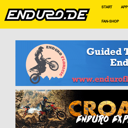
START
APP
FAN-SHOP