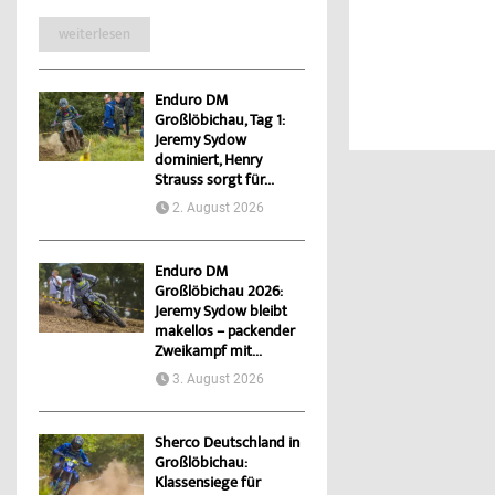
weiterlesen
Enduro DM
Großlöbichau, Tag 1:
Jeremy Sydow
dominiert, Henry
Strauss sorgt für...
2. August 2026
Enduro DM
Großlöbichau 2026:
Jeremy Sydow bleibt
makellos – packender
Zweikampf mit...
3. August 2026
Sherco Deutschland in
Großlöbichau:
Klassensiege für