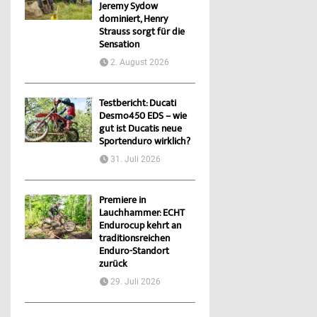
Jeremy Sydow
dominiert, Henry
Strauss sorgt für die
Sensation
2. August 2026
Testbericht: Ducati
Desmo450 EDS – wie
gut ist Ducatis neue
Sportenduro wirklich?
31. Juli 2026
Premiere in
Lauchhammer: ECHT
Endurocup kehrt an
traditionsreichen
Enduro-Standort
zurück
29. Juli 2026