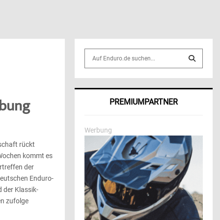
S
e
a
S
r
c
E
ibung
PREMIUMPARTNER
h
f
A
o
Werbung
r
R
schaft rückt
:
i Wochen kommt es
C
treffen der
H
 Deutschen Enduro-
 der Klassik-
n zufolge