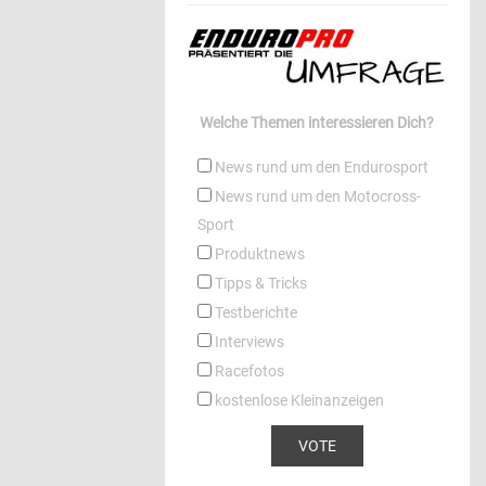
Welche Themen interessieren Dich?
News rund um den Endurosport
News rund um den Motocross-
Sport
Produktnews
Tipps & Tricks
Testberichte
Interviews
Racefotos
kostenlose Kleinanzeigen