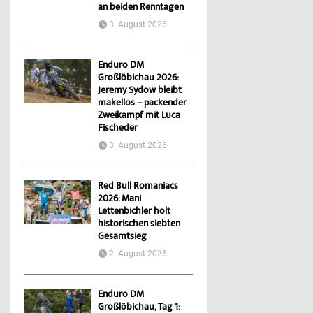
an beiden Renntagen
3. August 2026
Enduro DM
Großlöbichau 2026:
Jeremy Sydow bleibt
makellos – packender
Zweikampf mit Luca
Fischeder
3. August 2026
Red Bull Romaniacs
2026: Mani
Lettenbichler holt
historischen siebten
Gesamtsieg
2. August 2026
Enduro DM
Großlöbichau, Tag 1: