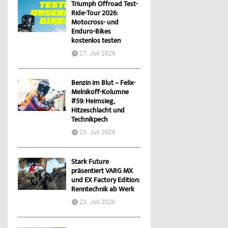
Triumph Offroad Test-
Ride-Tour 2026:
Motocross- und
Enduro-Bikes
kostenlos testen
27. Juli 2026
Benzin im Blut – Felix-
Melnikoff-Kolumne
#59: Heimsieg,
Hitzeschlacht und
Technikpech
23. Juli 2026
Stark Future
präsentiert VARG MX
und EX Factory Edition:
Renntechnik ab Werk
23. Juli 2026