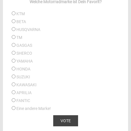
Welche Motorradmarke ist Dein Favorit?
KTM
BETA
HUSQVARNA
TM
GASGAS
SHERCO
YAMAHA
HONDA
SUZUKI
KAWASAKI
APRILIA
FANTIC
Eine andere Marke!