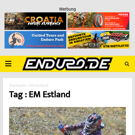
Werbung
PRIMARY
MENU
Startseite
»
EM Estland
Tag : EM Estland