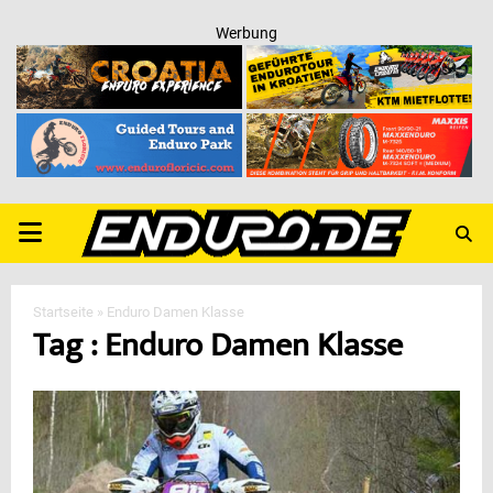
Werbung
PRIMARY
MENU
Startseite
»
Enduro Damen Klasse
Tag : Enduro Damen Klasse