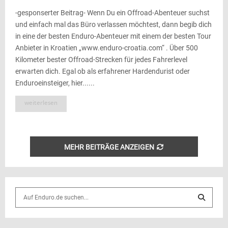
-gesponserter Beitrag- Wenn Du ein Offroad-Abenteuer suchst
und einfach mal das Büro verlassen möchtest, dann begib dich
in eine der besten Enduro-Abenteuer mit einem der besten Tour
Anbieter in Kroatien „www.enduro-croatia.com“ . Über 500
Kilometer bester Offroad-Strecken für jedes Fahrerlevel
erwarten dich. Egal ob als erfahrener Hardendurist oder
Enduroeinsteiger, hier......
weiterlesen
MEHR BEITRÄGE ANZEIGEN
S
e
a
S
r