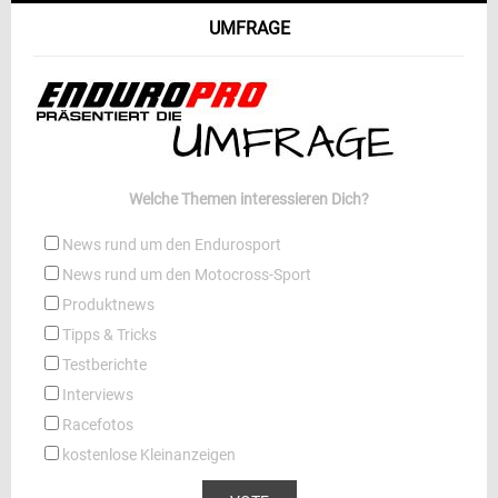
UMFRAGE
Welche Themen interessieren Dich?
News rund um den Endurosport
News rund um den Motocross-Sport
Produktnews
Tipps & Tricks
Testberichte
Interviews
Racefotos
kostenlose Kleinanzeigen