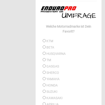
Welche Motorradmarke ist Dein
Favorit?
KTM
BETA
HUSQVARNA
TM
GASGAS
SHERCO
YAMAHA
HONDA
SUZUKI
KAWASAKI
APRILIA