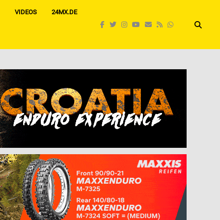
VIDEOS
24MX.DE