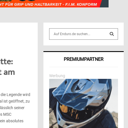
S
e
a
S
r
c
E
tte:
PREMIUMPARTNER
h
f
A
t am
o
Werbung
r
R
:
C
 die Legende wird
l ist geöffnet, zu
H
ässlich seiner
des MSC
 ein absolutes
...