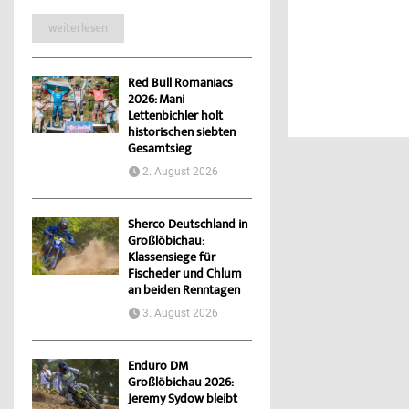
weiterlesen
Red Bull Romaniacs
2026: Mani
Lettenbichler holt
historischen siebten
Gesamtsieg
2. August 2026
Sherco Deutschland in
Großlöbichau:
Klassensiege für
Fischeder und Chlum
an beiden Renntagen
3. August 2026
Enduro DM
Großlöbichau 2026:
Jeremy Sydow bleibt