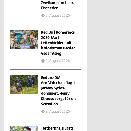
Zweikampf mit Luca
Fischeder
3. August 2026
Red Bull Romaniacs
2026: Mani
Lettenbichler holt
historischen siebten
Gesamtsieg
2. August 2026
Enduro DM
Großlöbichau, Tag 1:
Jeremy Sydow
dominiert, Henry
Strauss sorgt für die
Sensation
2. August 2026
Testbericht: Ducati