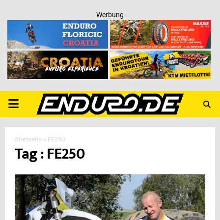
Werbung
PRIMARY
MENU
Startseite
»
FE250
Tag : FE250