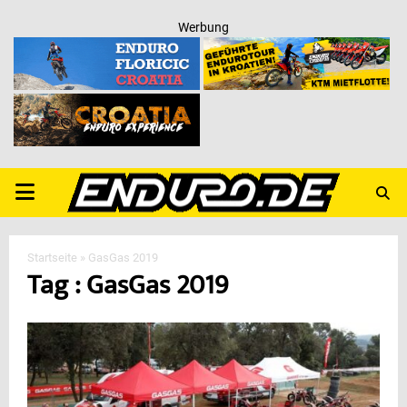
Werbung
PRIMARY
MENU
Startseite
»
GasGas 2019
Tag : GasGas 2019