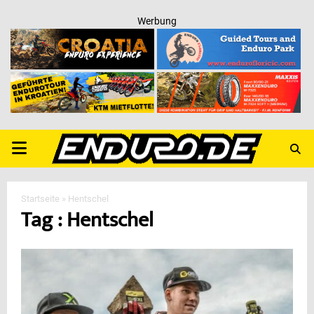
Werbung
PRIMARY
MENU
Startseite
»
Hentschel
Tag : Hentschel