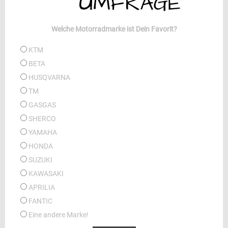
Welche Motorradmarke ist Dein Favorit?
KTM
BETA
HUSQVARNA
TM
GASGAS
SHERCO
YAMAHA
HONDA
SUZUKI
KAWASAKI
APRILIA
FANTIC
Eine andere Marke!