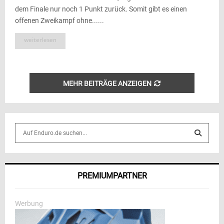
dem Finale nur noch 1 Punkt zurück. Somit gibt es einen
offenen Zweikampf ohne......
weiterlesen
MEHR BEITRÄGE ANZEIGEN
S
e
a
S
r
c
E
PREMIUMPARTNER
h
f
A
o
Werbung
r
R
: