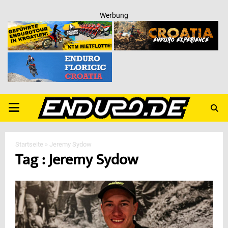
Werbung
PRIMARY
MENU
Startseite
»
Jeremy Sydow
Tag : Jeremy Sydow