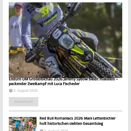
Enduro DM Großlöbichau 2026: Jeremy Sydow bleibt makellos –
packender Zweikampf mit Luca Fischeder
3. August 2026
weiterlesen
Red Bull Romaniacs 2026: Mani Lettenbichler
holt historischen siebten Gesamtsieg
2. August 2026