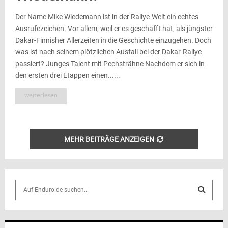
Der Name Mike Wiedemann ist in der Rallye-Welt ein echtes
Ausrufezeichen. Vor allem, weil er es geschafft hat, als jüngster
Dakar-Finnisher Allerzeiten in die Geschichte einzugehen. Doch
was ist nach seinem plötzlichen Ausfall bei der Dakar-Rallye
passiert? Junges Talent mit Pechsträhne Nachdem er sich in
den ersten drei Etappen einen......
weiterlesen
MEHR BEITRÄGE ANZEIGEN
S
e
a
S
r
c