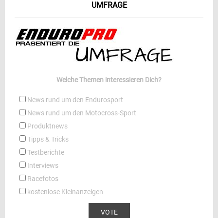
UMFRAGE
Welche Themen interessieren Dich?
News rund um den Endurosport
News rund um den Motocross-Sport
Produktnews
Tipps & Tricks
Testberichte
Interviews
Racefotos
kostenlose Kleinanzeigen