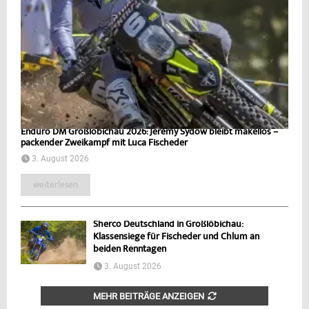
Enduro DM Großlöbichau 2026: Jeremy Sydow bleibt makellos –
packender Zweikampf mit Luca Fischeder
3. August 2026
weiterlesen
Sherco Deutschland in Großlöbichau:
Klassensiege für Fischeder und Chlum an
beiden Renntagen
3. August 2026
MEHR BEITRÄGE ANZEIGEN