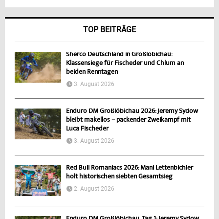
TOP BEITRÄGE
Sherco Deutschland in Großlöbichau:
Klassensiege für Fischeder und Chlum an
beiden Renntagen
3. August 2026
Enduro DM Großlöbichau 2026: Jeremy Sydow
bleibt makellos – packender Zweikampf mit
Luca Fischeder
3. August 2026
Red Bull Romaniacs 2026: Mani Lettenbichler
holt historischen siebten Gesamtsieg
2. August 2026
Enduro DM Großlöbichau, Tag 1: Jeremy Sydow