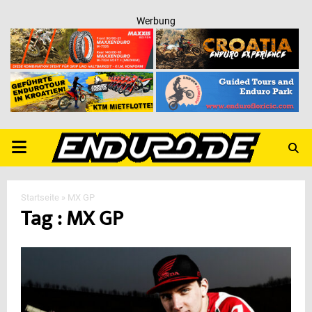
Werbung
PRIMARY
MENU
Startseite
»
MX GP
Tag : MX GP