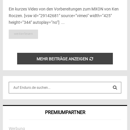
Ein kurzes Video von den Vorbereitungen zum MXON von Ken
Roczen. [vsw id=“29142681″ source=“vimeo“ width=“425″
height=“344″ autoplay=“no“] ...
weiterlesen
MEHR BEITRÄGE ANZEIGEN
S
e
a
S
r
c
E
PREMIUMPARTNER
h
f
A
o
Werbung