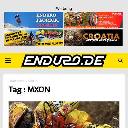
Werbung
PRIMARY
MENU
Startseite
»
MXON
Tag : MXON