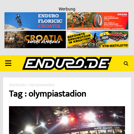
Werbung
PRIMARY
MENU
Startseite
»
olympiastadion
Tag : olympiastadion