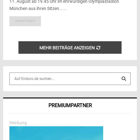
11. August ab 19.45 Uhr im ehrwürdigen Olympiastadion
München aus ihren Sitzen......
weiterlesen
MEHR BEITRÄGE ANZEIGEN
S
e
a
S
r
c
E
PREMIUMPARTNER
h
f
A
o
Werbung
r
R
: