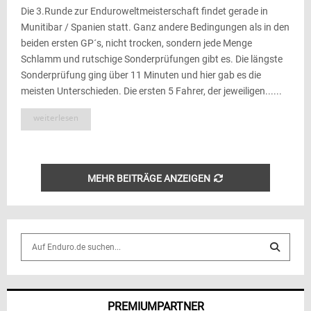
Die 3.Runde zur Enduroweltmeisterschaft findet gerade in
Munitibar / Spanien statt. Ganz andere Bedingungen als in den
beiden ersten GP´s, nicht trocken, sondern jede Menge
Schlamm und rutschige Sonderprüfungen gibt es. Die längste
Sonderprüfung ging über 11 Minuten und hier gab es die
meisten Unterschieden. Die ersten 5 Fahrer, der jeweiligen......
weiterlesen
MEHR BEITRÄGE ANZEIGEN
S
e
a
S
r
c
E
PREMIUMPARTNER