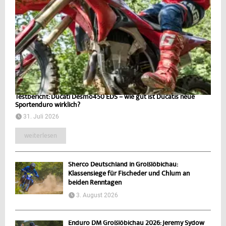
Testbericht: Ducati Desmo450 EDS – wie gut ist Ducatis neue
Sportenduro wirklich?
31. Juli 2026
weiterlesen
Sherco Deutschland in Großlöbichau:
Klassensiege für Fischeder und Chlum an
beiden Renntagen
3. August 2026
Enduro DM Großlöbichau 2026: Jeremy Sydow