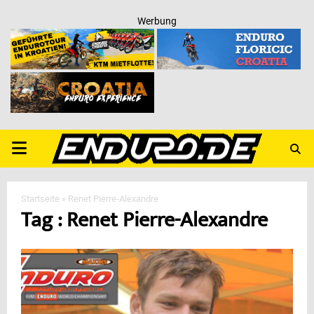
Werbung
PRIMARY
MENU
Startseite
»
Renet Pierre-Alexandre
Tag : Renet Pierre-Alexandre