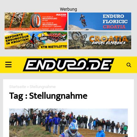
Werbung
PRIMARY
MENU
Startseite
»
Stellungnahme
Tag : Stellungnahme