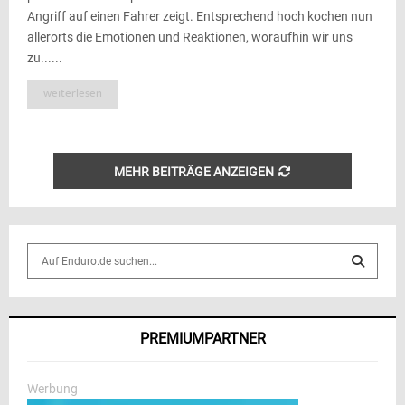
Angriff auf einen Fahrer zeigt. Entsprechend hoch kochen nun
allerorts die Emotionen und Reaktionen, woraufhin wir uns
zu......
weiterlesen
MEHR BEITRÄGE ANZEIGEN
S
e
a
S
r
c
E
PREMIUMPARTNER
h
f
A
o
Werbung
r