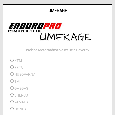
UMFRAGE
Welche Motorradmarke ist Dein Favorit?
KTM
BETA
HUSQVARNA
TM
GASGAS
SHERCO
YAMAHA
HONDA