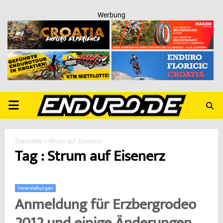
Werbung
PRIMARY
MENU
Startseite
»
Strum auf Eisenerz
Tag : Strum auf Eisenerz
Veranstaltungen
Anmeldung für Erzbergrodeo