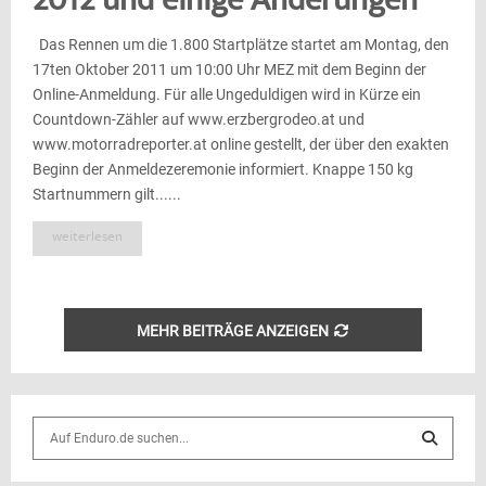
2012 und einige Änderungen
Das Rennen um die 1.800 Startplätze startet am Montag, den
17ten Oktober 2011 um 10:00 Uhr MEZ mit dem Beginn der
Online-Anmeldung. Für alle Ungeduldigen wird in Kürze ein
Countdown-Zähler auf www.erzbergrodeo.at und
www.motorradreporter.at online gestellt, der über den exakten
Beginn der Anmeldezeremonie informiert. Knappe 150 kg
Startnummern gilt......
weiterlesen
MEHR BEITRÄGE ANZEIGEN
S
e
a
S