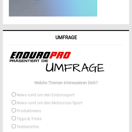
UMFRAGE
Welche Themen interessieren Dich?
News rund um den Endurosport
News rund um den Motocross-Sport
Produktnews
Tipps & Tricks
Testberichte