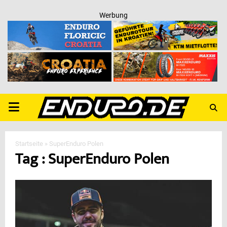
Werbung
PRIMARY
MENU
Startseite
»
SuperEnduro Polen
Tag : SuperEnduro Polen