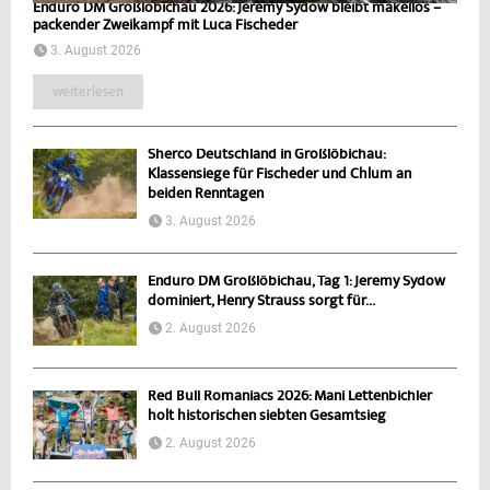
Enduro DM Großlöbichau 2026: Jeremy Sydow bleibt makellos –
packender Zweikampf mit Luca Fischeder
3. August 2026
weiterlesen
Sherco Deutschland in Großlöbichau:
Klassensiege für Fischeder und Chlum an
beiden Renntagen
3. August 2026
Enduro DM Großlöbichau, Tag 1: Jeremy Sydow
dominiert, Henry Strauss sorgt für...
2. August 2026
Red Bull Romaniacs 2026: Mani Lettenbichler
holt historischen siebten Gesamtsieg
2. August 2026