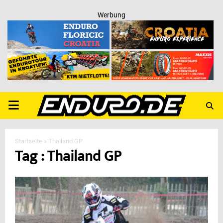
Werbung
PRIMARY
MENU
Startseite
»
Thailand GP
Tag : Thailand GP