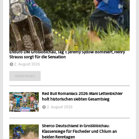
Enduro DM Großlöbichau, Tag 1: Jeremy Sydow dominiert, Henry
Strauss sorgt für die Sensation
2. August 2026
weiterlesen
Red Bull Romaniacs 2026: Mani Lettenbichler
holt historischen siebten Gesamtsieg
2. August 2026
Sherco Deutschland in Großlöbichau:
Klassensiege für Fischeder und Chlum an
beiden Renntagen