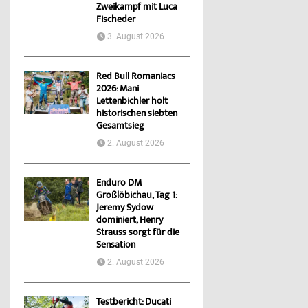
Zweikampf mit Luca
Fischeder
3. August 2026
Red Bull Romaniacs
2026: Mani
Lettenbichler holt
historischen siebten
Gesamtsieg
2. August 2026
Enduro DM
Großlöbichau, Tag 1:
Jeremy Sydow
dominiert, Henry
Strauss sorgt für die
Sensation
2. August 2026
Testbericht: Ducati