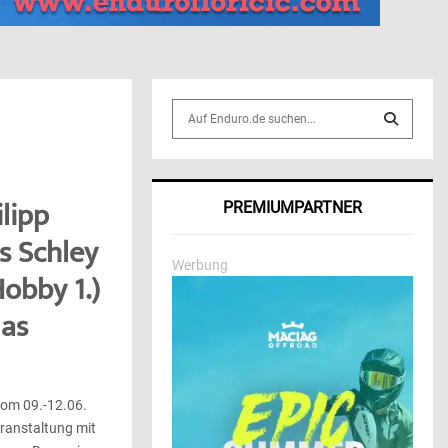
S
e
a
S
r
c
E
lipp
PREMIUMPARTNER
h
f
A
as Schley
o
Werbung
r
Hobby 1.)
R
:
as
C
H
om 09.-12.06.
ranstaltung mit