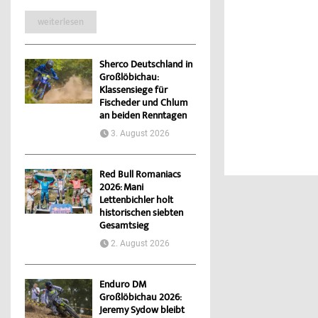
weiterlesen
Sherco Deutschland in
Großlöbichau:
Klassensiege für
Fischeder und Chlum
an beiden Renntagen
3. August 2026
Red Bull Romaniacs
2026: Mani
Lettenbichler holt
historischen siebten
Gesamtsieg
2. August 2026
Enduro DM
Großlöbichau 2026:
Jeremy Sydow bleibt