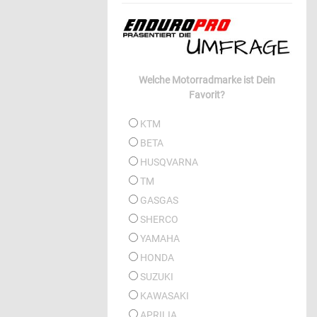
Welche Motorradmarke ist Dein
Favorit?
KTM
BETA
HUSQVARNA
TM
GASGAS
SHERCO
YAMAHA
HONDA
SUZUKI
KAWASAKI
APRILIA