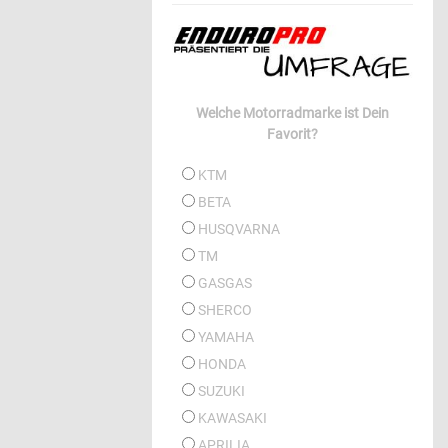
Welche Motorradmarke ist Dein
Favorit?
KTM
BETA
HUSQVARNA
TM
GASGAS
SHERCO
YAMAHA
HONDA
SUZUKI
KAWASAKI
APRILIA