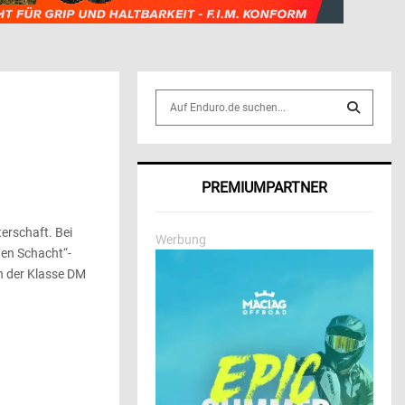
S
e
a
S
r
c
E
PREMIUMPARTNER
h
f
A
o
erschaft. Bei
Werbung
r
R
gen Schacht“-
:
in der Klasse DM
C
H