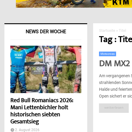
Startseite
»
Titel
NEWS DER WOCHE
Tag : Tite
Motocross
DM MX2 – 
Am vergangenen S
strahlenden Sonne
Halde und feierten
Open sichert er sich
Red Bull Romaniacs 2026:
Mani Lettenbichler holt
weiterlesen
historischen siebten
Gesamtsieg
2. August 2026