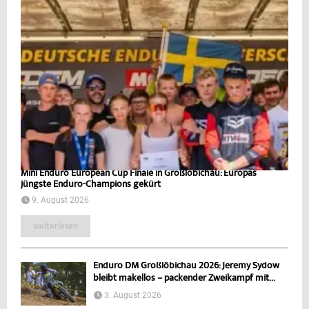
Mini Enduro European Cup Finale in Großlöbichau: Europas
jüngste Enduro-Champions gekürt
9. August 2026
weiterlesen
Enduro DM Großlöbichau 2026: Jeremy Sydow
bleibt makellos – packender Zweikampf mit...
3. August 2026