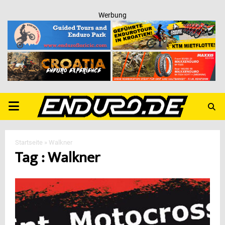
Werbung
PRIMARY
MENU
Startseite
»
Walkner
Tag : Walkner