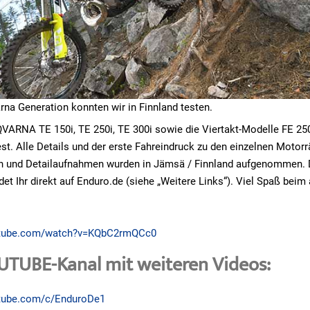
na Generation konnten wir in Finnland testen.
ARNA TE 150i, TE 250i, TE 300i sowie die Viertakt-Modelle FE 250
st. Alle Details und der erste Fahreindruck zu den einzelnen Motorr
on und Detailaufnahmen wurden in Jämsä / Finnland aufgenommen. D
det Ihr direkt auf Enduro.de (siehe „Weitere Links“). Viel Spaß bei
utube.com/watch?v=KQbC2rmQCc0
UTUBE-Kanal mit weiteren Videos:
utube.com/c/EnduroDe1