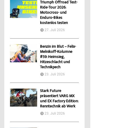
Triumph Offroad Test-
Ride-Tour 2026:
Motocross- und
Enduro-Bikes
kostenlos testen
27. Juli 2026
Benzin im Blut – Felix-
Melnikoff-Kolumne
#59: Heimsieg,
Hitzeschlacht und
Technikpech
23. Juli 2026
Stark Future
präsentiert VARG MX
und EX Factory Edition:
Renntechnik ab Werk
23. Juli 2026