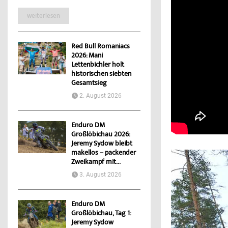
weiterlesen
Red Bull Romaniacs
2026: Mani
Lettenbichler holt
historischen siebten
Gesamtsieg
2. August 2026
Enduro DM
Großlöbichau 2026:
Jeremy Sydow bleibt
makellos – packender
Zweikampf mit...
3. August 2026
Enduro DM
Großlöbichau, Tag 1:
Jeremy Sydow