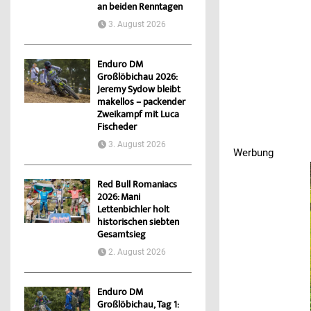
an beiden Renntagen
3. August 2026
Enduro DM
Großlöbichau 2026:
Jeremy Sydow bleibt
makellos – packender
Zweikampf mit Luca
Fischeder
3. August 2026
Werbung
Red Bull Romaniacs
2026: Mani
Lettenbichler holt
historischen siebten
Gesamtsieg
2. August 2026
Enduro DM
Großlöbichau, Tag 1: