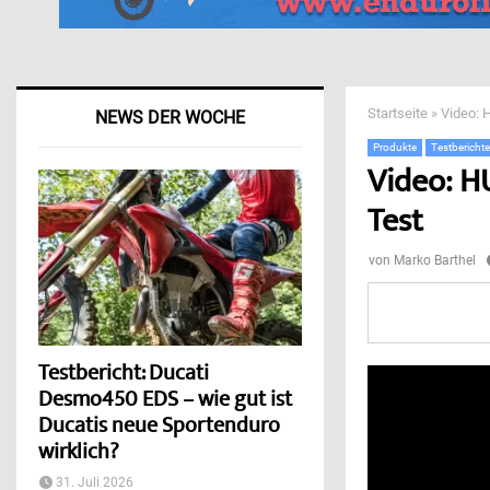
Startseite
»
Video: 
NEWS DER WOCHE
Produkte
Testbericht
Video: H
Test
von
Marko Barthel
Testbericht: Ducati
Desmo450 EDS – wie gut ist
Ducatis neue Sportenduro
wirklich?
31. Juli 2026