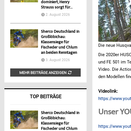
dominiert, Henry
Strauss sorgt für...
2. August 2026
Sherco Deutschland in
Großlöbichau:
Klassensiege für
Die neue Husqvar
Fischeder und Chlum
an beiden Renntagen
Die 2020er HUSQV
3. August 2026
und FE 501 im Te
Video. Die Acti
MEHR BEITRÄGE ANZEIGEN
den Modellen fin
Videolink:
TOP BEITRÄGE
https://www.yo
Unser YO
Sherco Deutschland in
Großlöbichau:
Klassensiege für
https://www.yo
Fischeder und Chlum