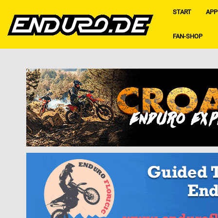
START
APP
FAN-SHOP