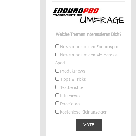
Welche Themen interessieren Dich?
News rund um den Endurosport
News rund um den Motocross-
Sport
Produktnews
Tipps & Tricks
Testberichte
Interviews
Racefotos
kostenlose Kleinanzeigen