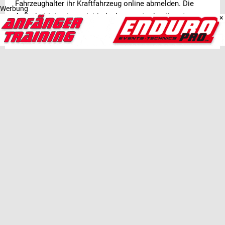
Fahrzeughalter ihr Kraftfahrzeug online abmelden. Die
Werbung
Außerbetriebsetzung ist jedoch nur unter bestimmten
×
Voraussetzungen möglich. So muss der Halter zum einen
den Personalausweis mit e-ID-Funktion besitzen.
Ebenfalls eine Bedingung: Zulassungsbescheinigung Teil I
und das Nummernschild verfügen über die erforderlichen
Sicherheitscodes.
Seit 2018 bekommen nun auch alle neu zugelassenen
Fahrzeuge einen verdeckten Sicherheitscode im
Fahrzeugbrief. Wird der Code freigelegt, sind die
Ummeldung und die onlinebasierte Zulassung durch den
neuen Halter möglich. Diese sogenannte Stufe 3 von i-Kfz
beinhaltet also sowohl die An- und Abmeldung als auch
die Ummeldung.