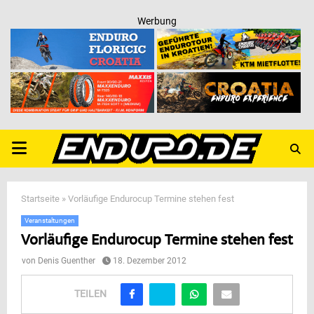
Werbung
PRIMARY
MENU
Startseite
»
Vorläufige Endurocup Termine stehen fest
Veranstaltungen
Vorläufige Endurocup Termine stehen fest
von
Denis Guenther
18. Dezember 2012
TEILEN