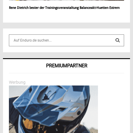
Rene Dietrich bester der Trainingsveranstaltung Balanceakt-Huetten Extrem
S
e
a
S
r
c
E
PREMIUMPARTNER
h
f
A
o
Werbung
r
R
:
C
H