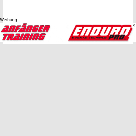
Werbung
×
NEUESTE BEITRÄGE
Sherco Deutschland in Großlöbichau: Klassensiege für
Fischeder und Chlum an beiden Renntagen