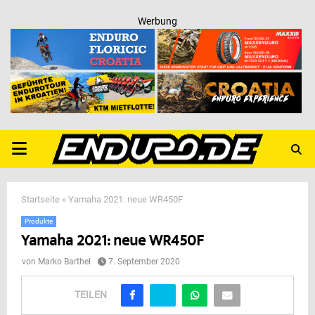
Werbung
PRIMARY
MENU
Startseite
»
Yamaha 2021: neue WR450F
Produkte
Yamaha 2021: neue WR450F
von
Marko Barthel
7. September 2020
TEILEN