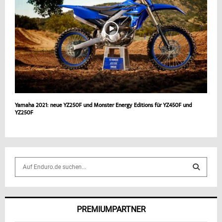
Yamaha 2021: neue YZ250F und Monster Energy Editions für YZ450F und
YZ250F
S
e
a
S
r
c
E
PREMIUMPARTNER
h