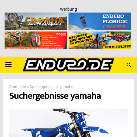
Werbung
PRIMARY
MENU
Startseite
»
Suchergebnisse: yamaha
Suchergebnisse
yamaha