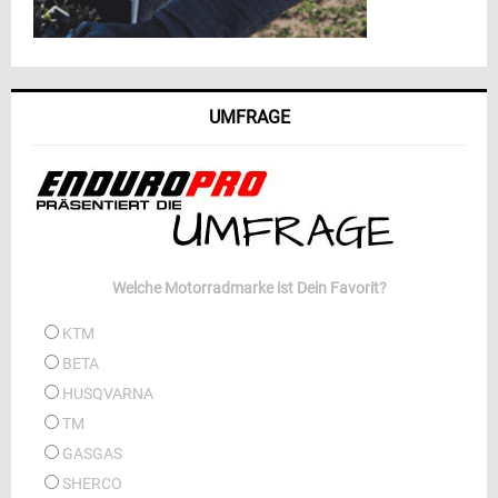
UMFRAGE
Welche Motorradmarke ist Dein Favorit?
KTM
BETA
HUSQVARNA
TM
GASGAS
SHERCO