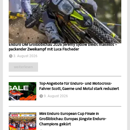
Enduro DM Großlöbichau 2026: Jeremy Sydow bleibt makellos –
packender Zweikampf mit Luca Fischeder
3. August 2026
weiterlesen
Top-Angebote für Enduro- und Motocross-
Fahrer: Scott, Gaerne und Motul stark reduziert
9. August 2026
Mini Enduro European Cup Finale in
Großlöbichau: Europas jüngste Enduro-
Champions gekürt