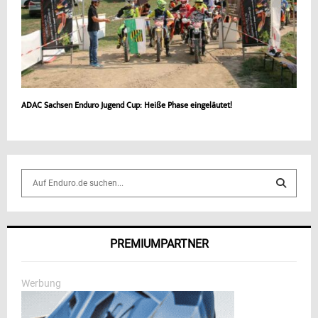
ADAC Sachsen Enduro Jugend Cup: Heiße Phase eingeläutet!
S
e
a
S
r
c
E
PREMIUMPARTNER
h
f
A
o
Werbung
r
R
: