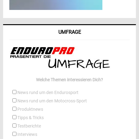
UMFRAGE
Welche Themen interessieren Dich?
News rund um den Endurosport
News rund um den Motocross-Sport
Produktnews
Tipps & Tricks
Testberichte
Interviews