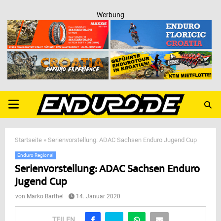
Werbung
PRIMARY
MENU
Startseite
»
Serienvorstellung: ADAC Sachsen Enduro Jugend Cup
Enduro Regional
Serienvorstellung: ADAC Sachsen Enduro
Jugend Cup
von
Marko Barthel
14. Januar 2020
TEILEN