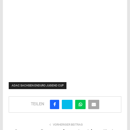
ADAC SACHSEN ENDURO JUGEND CUP
TEILEN
VORHERIGER BEITRAG