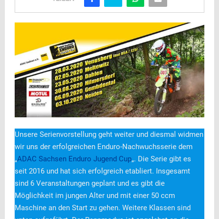
Unsere Serienvorstellung geht weiter und diesmal widmen
wir uns der erfolgreichen Enduro-Nachwuchsserie dem
„
ADAC Sachsen Enduro Jugend Cup
„. Die Serie gibt es
seit 2016 und hat sich erfolgreich etabliert. Insgesamt
sind 6 Veranstaltungen geplant und es gibt die
Möglichkeit im jungen Alter und mit einer 50 ccm
Maschine an den Start zu gehen. Weitere Klassen sind