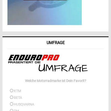
UMFRAGE
Welche Motorradmarke ist Dein Favorit?
KTM
BETA
HUSQVARNA