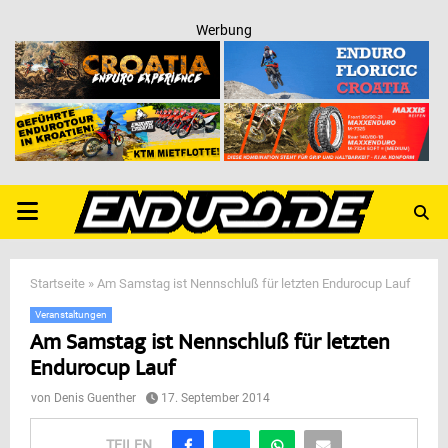
Werbung
PRIMARY
MENU
Startseite
»
Am Samstag ist Nennschluß für letzten Endurocup Lauf
Veranstaltungen
Am Samstag ist Nennschluß für letzten
Endurocup Lauf
von
Denis Guenther
17. September 2014
TEILEN