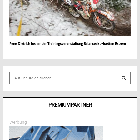
Rene Dietrich bester der Trainingsveranstaltung Balanceakt-Huetten Extrem
S
e
a
S
r
c
E
PREMIUMPARTNER
h
f
A
o
Werbung
r
R
: