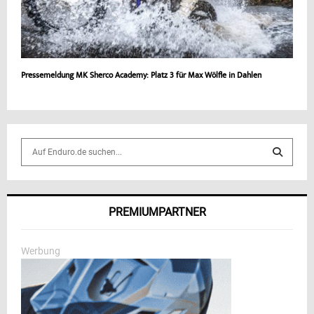
Pressemeldung MK Sherco Academy: Platz 3 für Max Wölfle in Dahlen
S
e
a
S
r
c
E
PREMIUMPARTNER
h
f
A
o
Werbung
r
R
:
C