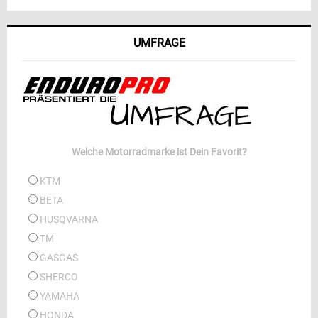
UMFRAGE
Welche Motorradmarke ist Dein Favorit?
KTM
BETA
HUSQVARNA
TM
GASGAS
SHERCO
YAMAHA
HONDA