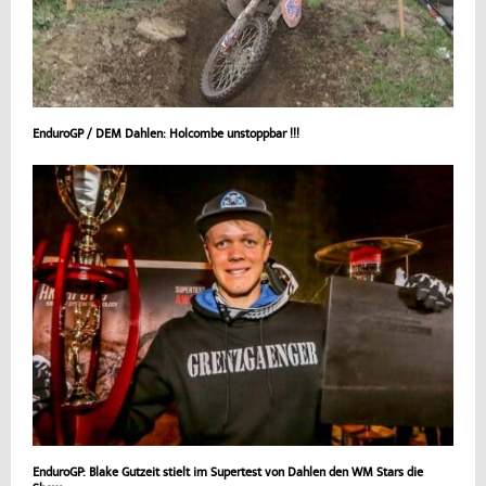
EnduroGP / DEM Dahlen: Holcombe unstoppbar !!!
EnduroGP: Blake Gutzeit stielt im Supertest von Dahlen den WM Stars die