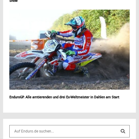
Show
EnduroGP: Alle amtierenden und drei Ex-Weltmeister in Dahlen am Start
S
e