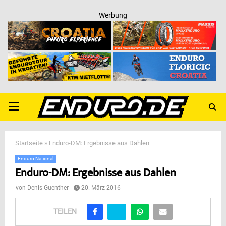
Werbung
PRIMARY
MENU
Startseite
»
Enduro-DM: Ergebnisse aus Dahlen
Enduro National
Enduro-DM: Ergebnisse aus Dahlen
von
Denis Guenther
20. März 2016
TEILEN