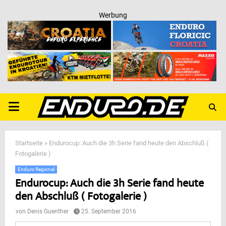
Werbung
PRIMARY
MENU
Startseite
»
Endurocup: Auch die 3h Serie fand heute den Abschluß (
Fotogalerie )
Enduro Regional
Endurocup: Auch die 3h Serie fand heute
den Abschluß ( Fotogalerie )
von
Denis Guenther
25. September 2016