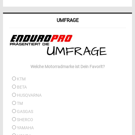
UMFRAGE
Welche Motorradmarke ist Dein Favorit?
KTM
BETA
HUSQVARNA
TM
GASGAS
SHERCO
YAMAHA