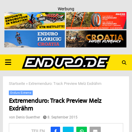
Werbung
PRIMARY
MENU
Startseite
»
Extremenduro: Track Preview Melz Exdrähm
Enduro Extreme
Extremenduro: Track Preview Melz
Exdrähm
von
Denis Guenther
8. September 2015
TEILEN