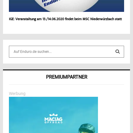
IGE: Veranstaltung am 13./14.06.2020 findet beim MSC Niederwürzbach statt
S
e
a
S
r
c
E
PREMIUMPARTNER
h
f
A
o
Werbung
r
R
:
C
H