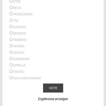
KTM
BETA
HUSQVARNA
TM
GASGAS
SHERCO
YAMAHA
HONDA
SUZUKI
KAWASAKI
APRILIA
FANTIC
Eine andere Marke!
Ergebnisse anzeigen