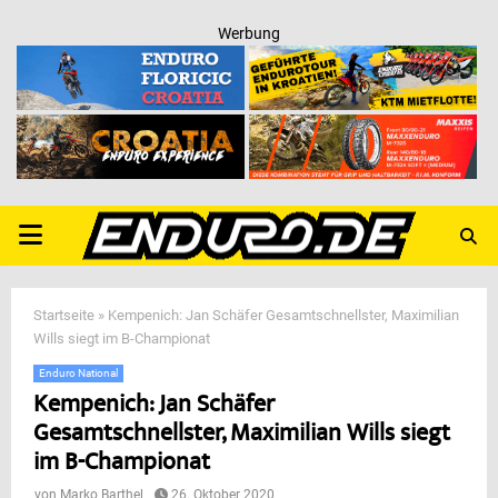
Werbung
PRIMARY
MENU
Startseite
»
Kempenich: Jan Schäfer Gesamtschnellster, Maximilian
Wills siegt im B-Championat
Enduro National
Kempenich: Jan Schäfer
Gesamtschnellster, Maximilian Wills siegt
im B-Championat
von
Marko Barthel
26. Oktober 2020