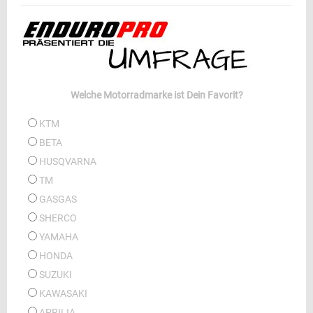
Welche Motorradmarke ist Dein Favorit?
KTM
BETA
HUSQVARNA
TM
GASGAS
SHERCO
YAMAHA
HONDA
SUZUKI
KAWASAKI
APRILIA