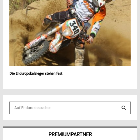
Die Enduropokalsieger stehen fest
S
e
a
S
r
c
E
PREMIUMPARTNER
h