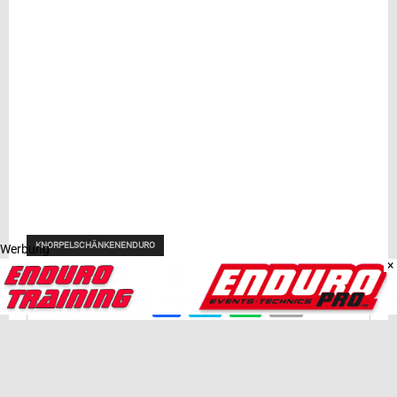
KNORPELSCHÄNKENENDURO
Werbung
×
TEILEN
VORHERIGER BEITRAG
Extremenduro: Beskid Hero in den polnischen