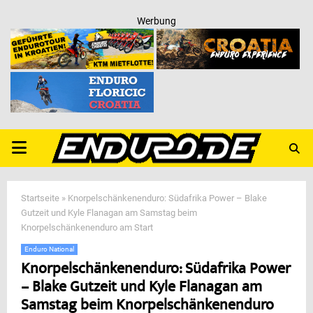
Werbung
PRIMARY
MENU
Startseite
»
Knorpelschänkenenduro: Südafrika Power – Blake
Gutzeit und Kyle Flanagan am Samstag beim
Knorpelschänkenenduro am Start
Enduro National
Knorpelschänkenenduro: Südafrika Power
– Blake Gutzeit und Kyle Flanagan am
Samstag beim Knorpelschänkenenduro