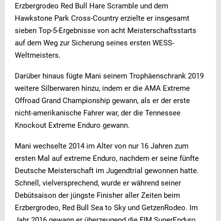
Erzbergrodeo Red Bull Hare Scramble und dem
Werbung
Werbung
Werbung
Hawkstone Park Cross-Country erzielte er insgesamt
sieben Top-5-Ergebnisse von acht Meisterschaftsstarts
auf dem Weg zur Sicherung seines ersten WESS-
Weltmeisters.
Darüber hinaus fügte Mani seinem Trophäenschrank 2019
weitere Silberwaren hinzu, indem er die AMA Extreme
Offroad Grand Championship gewann, als er der erste
nicht-amerikanische Fahrer war, der die Tennessee
Knockout Extreme Enduro gewann.
Mani wechselte 2014 im Alter von nur 16 Jahren zum
ersten Mal auf extreme Enduro, nachdem er seine fünfte
Deutsche Meisterschaft im Jugendtrial gewonnen hatte.
Schnell, vielversprechend, wurde er während seiner
Debütsaison der jüngste Finisher aller Zeiten beim
Erzbergrodeo, Red Bull Sea to Sky und GetzenRodeo. Im
Jahr 2016 gewann er überzeugend die FIM SuperEnduro