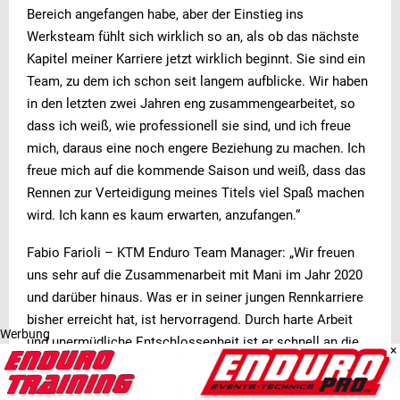
Bereich angefangen habe, aber der Einstieg ins
Werksteam fühlt sich wirklich so an, als ob das nächste
Kapitel meiner Karriere jetzt wirklich beginnt. Sie sind ein
Team, zu dem ich schon seit langem aufblicke. Wir haben
in den letzten zwei Jahren eng zusammengearbeitet, so
dass ich weiß, wie professionell sie sind, und ich freue
mich, daraus eine noch engere Beziehung zu machen. Ich
freue mich auf die kommende Saison und weiß, dass das
Rennen zur Verteidigung meines Titels viel Spaß machen
wird. Ich kann es kaum erwarten, anzufangen.“
Fabio Farioli – KTM Enduro Team Manager: „Wir freuen
uns sehr auf die Zusammenarbeit mit Mani im Jahr 2020
und darüber hinaus. Was er in seiner jungen Rennkarriere
bisher erreicht hat, ist hervorragend. Durch harte Arbeit
Werbung
und unermüdliche Entschlossenheit ist er schnell an die
×
Spitze der Enduros aufgestiegen. Rennsiege und
Podiumsergebnisse in allen Disziplinen des Sports zu