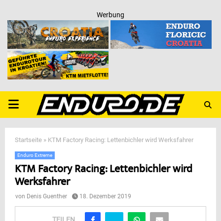
Werbung
PRIMARY
MENU
Startseite
»
KTM Factory Racing: Lettenbichler wird Werksfahrer
Enduro Extreme
KTM Factory Racing: Lettenbichler wird
Werksfahrer
von
Denis Guenther
18. Dezember 2019
TEILEN