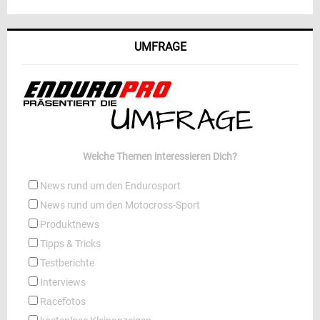
UMFRAGE
Welche Themen interessieren Dich?
News rund um den Endurosport
News rund um den Motocross-Sport
Produktnews
Tipps & Tricks
Testberichte
Interviews
Racefotos