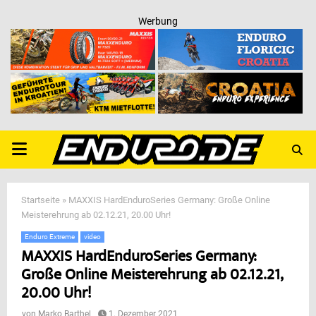
Werbung
PRIMARY
MENU
Startseite
»
MAXXIS HardEnduroSeries Germany: Große Online
Meisterehrung ab 02.12.21, 20.00 Uhr!
Enduro Extreme
video
MAXXIS HardEnduroSeries Germany:
Große Online Meisterehrung ab 02.12.21,
20.00 Uhr!
von
Marko Barthel
1. Dezember 2021