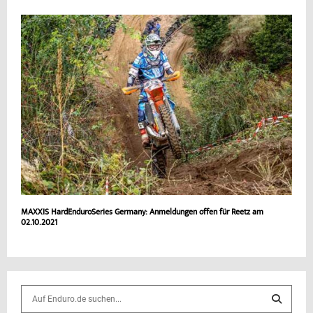
MAXXIS HardEnduroSeries Germany: Anmeldungen offen für Reetz am
02.10.2021
S
e