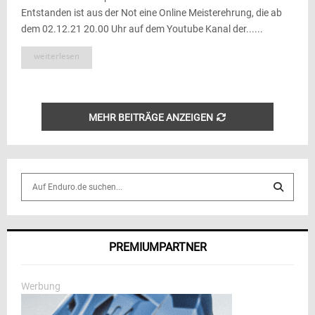
Entstanden ist aus der Not eine Online Meisterehrung, die ab
dem 02.12.21 20.00 Uhr auf dem Youtube Kanal der......
weiterlesen
MEHR BEITRÄGE ANZEIGEN
S
e
a
S
r
c
E
PREMIUMPARTNER
h
f
A
o
Werbung
r
R
: