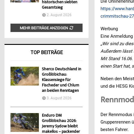
Die Onlinenennun
historischen siebten
Gesamtsieg
https://www.har
2. August 2026
crimmitschau-27
MEHR BEITRÄGE ANZEIGEN
Werbung
Eine Anmeldung k
„Wir sind zu di
Außerdem lässt s
TOP BEITRÄGE
Mit Stand 16.06.
einen Start hat, 
Sherco Deutschland in
Großlöbichau:
Neben den Meist
Klassensiege für
Fischeder und Chlum
und die HESG Kid
an beiden Renntagen
Rennmodu
3. August 2026
Der Rennmodus i
Enduro DM
Großlöbichau 2026:
Gruppenrennen üb
Jeremy Sydow bleibt
besten Fahrer.
makellos – packender