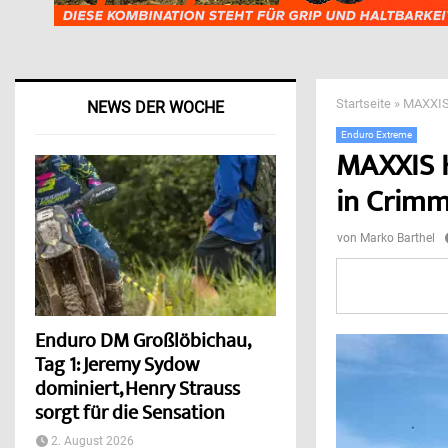
Startseite
»
MAXXIS 
NEWS DER WOCHE
Enduro Extreme
MAXXIS H
in Crimm
von
Marko Barthel
Enduro DM Großlöbichau,
Tag 1: Jeremy Sydow
dominiert, Henry Strauss
sorgt für die Sensation
2. August 2026