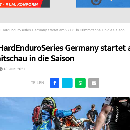
HardEnduroSeries Germany startet am 27.06. in Crimmitschau in die Saison
ardEnduroSeries Germany startet a
itschau in die Saison
18. Juni 2021
TEILEN