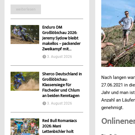
weiterlesen
Enduro DM
Großlöbichau 2026:
Jeremy Sydow bleibt
makellos – packender
Zweikampf mit...
3. August 2026
Sherco Deutschland in
Nach langen war
Großlöbichau:
27.06.2021 in di
Klassensiege für
Fischeder und Chlum
Jahr und man is
an beiden Renntagen
Anzahl an Läufen
3. August 2026
genehmigt.
Onlinene
Red Bull Romaniacs
2026: Mani
Lettenbichler holt