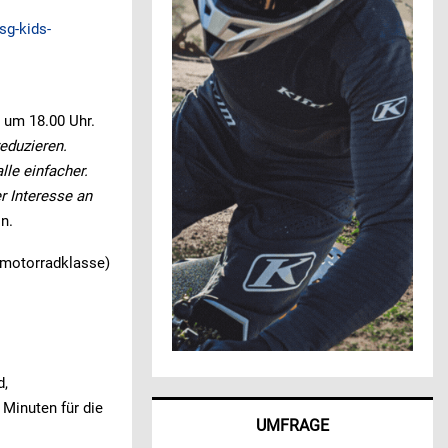
sg-kids-
 um 18.00 Uhr.
eduzieren.
lle einfacher.
r Interesse an
n.
omotorradklasse)
d,
Minuten für die
UMFRAGE