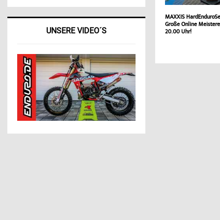
MAXXIS HardEnduroSe
Große Online Meistereh
UNSERE VIDEO´S
20.00 Uhr!