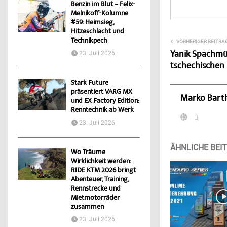
Benzin im Blut – Felix-
Melnikoff-Kolumne
#59: Heimsieg,
Hitzeschlacht und
Technikpech
VORHERIGER BEITRA
Yanik Spachmül
23. Juli 2026
tschechischen 
Stark Future
präsentiert VARG MX
Marko Bart
und EX Factory Edition:
Renntechnik ab Werk
23. Juli 2026
ÄHNLICHE BEI
Wo Träume
Wirklichkeit werden:
RIDE KTM 2026 bringt
Abenteuer, Training,
Rennstrecke und
Mietmotorräder
zusammen
23. Juli 2026