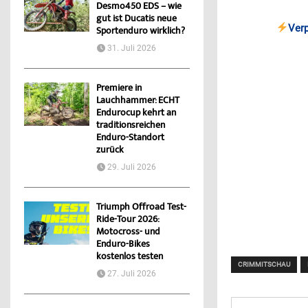
Desmo450 EDS – wie
gut ist Ducatis neue
Ver
Sportenduro wirklich?
31. Juli 2026
Premiere in
Lauchhammer: ECHT
Endurocup kehrt an
traditionsreichen
Enduro-Standort
zurück
29. Juli 2026
Triumph Offroad Test-
Ride-Tour 2026:
Motocross- und
Enduro-Bikes
kostenlos testen
CRIMMITSCHAU
27. Juli 2026