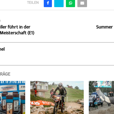
TEILEN
G
ler führt in der
Summer S
Meisterschaft (E1)
hel
TRÄGE