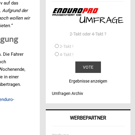
iv auf das
. Aufgrund der
noch wollen wir
eten.“
2-Takt oder 4-Takt ?
agung
2-Takt !
. Die Fahrer
4-Takt !
och
 Wochenende,
 in einer
Ergebnisse anzeigen
übertragen.
Umfragen Archiv
enduro-
WERBEPARTNER