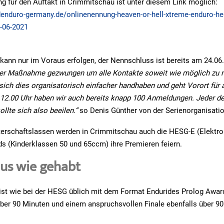
g für den Auftakt in Crimmitschau ist unter diesem Link möglich:
denduro-germany.de/onlinenennung-heaven-or-hell-xtreme-enduro-he
-06-2021
ann nur im Voraus erfolgen, der Nennschluss ist bereits am 24.06.
eser Maßnahme gezwungen um alle Kontakte soweit wie möglich zu r
ich dies organisatorisch einfacher handhaben und geht Vorort für a
 12.00 Uhr haben wir auch bereits knapp 100 Anmeldungen. Jeder de
sollte sich also beeilen.“
so Denis Günther von der Serienorganisatio
erschaftslassen werden in Crimmitschau auch die HESG-E (Elektr
s (Kinderklassen 50 und 65ccm) ihre Premieren feiern.
s wie gehabt
st wie bei der HESG üblich mit dem Format Endurides Prolog Awar
er 90 Minuten und einem anspruchsvollen Finale ebenfalls über 90 