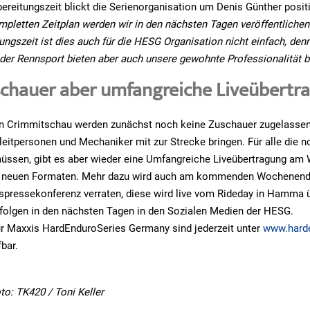
bereitungszeit blickt die Serienorganisation um Denis Günther posit
pletten Zeitplan werden wir in den nächsten Tagen veröffentlichen
ungszeit ist dies auch für die HESG Organisation nicht einfach, den
eder Rennsport bieten aber auch unsere gewohnte Professionalität bi
schauer aber umfangreiche Liveübertr
in Crimmitschau werden zunächst noch keine Zuschauer zugelassen
eitpersonen und Mechaniker mit zur Strecke bringen. Für alle die n
üssen, gibt es aber wieder eine Umfangreiche Liveübertragung am
n neuen Formaten. Mehr dazu wird auch am kommenden Wochenende
spressekonferenz verraten, diese wird live vom Rideday in Hamma 
folgen in den nächsten Tagen in den Sozialen Medien der HESG.
ur Maxxis HardEnduroSeries Germany sind jederzeit unter
www.hard
bar.
oto: TK420 / Toni Keller